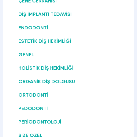
ÇENE CERRAHISI
DIŞ İMPLANTI TEDAVISI
ENDODONTI
ESTETIK DIŞ HEKIMLIĞI
GENEL
HOLISTIK DIŞ HEKIMLIĞI
ORGANIK DIŞ DOLGUSU
ORTODONTI
PEDODONTI
PERIODONTOLOJI
SIZE ÖZEL