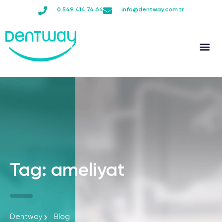
0 549 414 74 64
info@dentway.com.tr
SAĞLIK TURİZMİ
Tag: ameliyat
Dentway
Blog