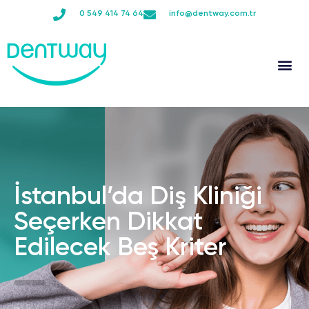
0 549 414 74 64
info@dentway.com.tr
SAĞLIK TURİZMİ
İstanbul’da Diş Kliniği
Seçerken Dikkat
Edilecek Beş Kriter