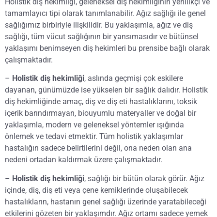
Holistik diş hekimliği, geleneksel diş hekimliğinin yenilikçi ve
tamamlayıcı tipi olarak tanımlanabilir. Ağız sağlığı ile genel
sağlığımız birbiriyle ilişkilidir. Bu yaklaşımla, ağız ve diş
sağlığı, tüm vücut sağlığının bir yansımasıdır ve bütünsel
yaklaşımı benimseyen diş hekimleri bu prensibe bağlı olarak
çalışmaktadır.
–
Holistik diş hekimliği
, aslında geçmişi çok eskilere
dayanan, günümüzde ise yükselen bir sağlık dalıdır. Holistik
diş hekimliğinde amaç, diş ve diş eti hastalıklarını, toksik
içerik barındırmayan, biouyumlu materyaller ve doğal bir
yaklaşımla, modern ve geleneksel yöntemler ışığında
önlemek ve tedavi etmektir. Tüm holistik yaklaşımlar
hastalığın sadece belirtilerini değil, ona neden olan ana
nedeni ortadan kaldırmak üzere çalışmaktadır.
–
Holistik diş hekimliği
, sağlığı bir bütün olarak görür. Ağız
içinde, diş, diş eti veya çene kemiklerinde oluşabilecek
hastalıkların, hastanın genel sağlığı üzerinde yaratabileceği
etkilerini gözeten bir yaklaşımdır. Ağız ortamı sadece yemek