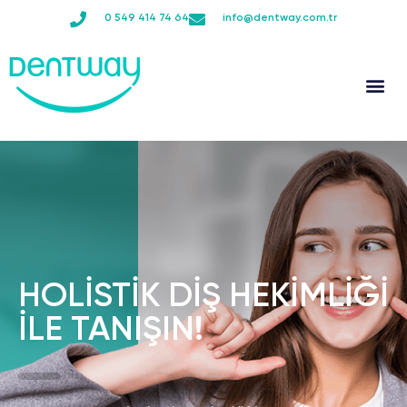
0 549 414 74 64
info@dentway.com.tr
SAĞLIK TURİZMİ
HOLİSTİK DİŞ HEKİMLİĞİ
İLE TANIŞIN!