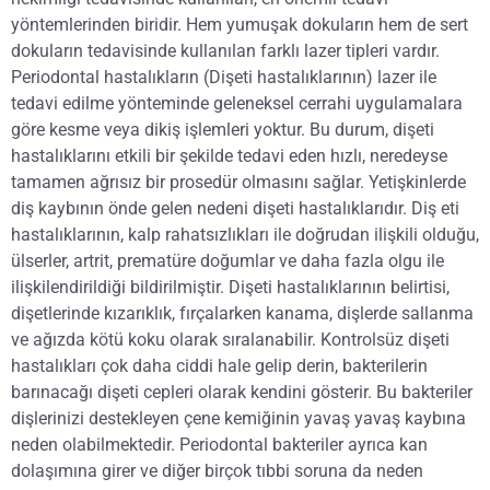
yöntemlerinden biridir. Hem yumuşak dokuların hem de sert
dokuların tedavisinde kullanılan farklı lazer tipleri vardır.
Periodontal hastalıkların (Dişeti hastalıklarının) lazer ile
tedavi edilme yönteminde geleneksel cerrahi uygulamalara
göre kesme veya dikiş işlemleri yoktur. Bu durum, dişeti
hastalıklarını etkili bir şekilde tedavi eden hızlı, neredeyse
tamamen ağrısız bir prosedür olmasını sağlar. Yetişkinlerde
diş kaybının önde gelen nedeni dişeti hastalıklarıdır. Diş eti
hastalıklarının, kalp rahatsızlıkları ile doğrudan ilişkili olduğu,
ülserler, artrit, prematüre doğumlar ve daha fazla olgu ile
ilişkilendirildiği bildirilmiştir. Dişeti hastalıklarının belirtisi,
dişetlerinde kızarıklık, fırçalarken kanama, dişlerde sallanma
ve ağızda kötü koku olarak sıralanabilir. Kontrolsüz dişeti
hastalıkları çok daha ciddi hale gelip derin, bakterilerin
barınacağı dişeti cepleri olarak kendini gösterir. Bu bakteriler
dişlerinizi destekleyen çene kemiğinin yavaş yavaş kaybına
neden olabilmektedir. Periodontal bakteriler ayrıca kan
dolaşımına girer ve diğer birçok tıbbi soruna da neden