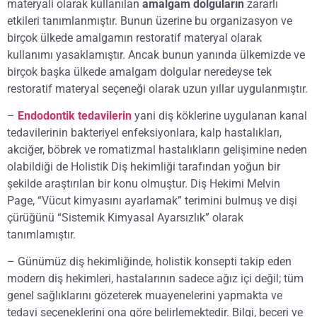
materyali olarak kullanılan
amalgam dolguların
zararlı
etkileri tanımlanmıştır. Bunun üzerine bu organizasyon ve
birçok ülkede amalgamın restoratif materyal olarak
kullanımı yasaklamıştır. Ancak bunun yanında ülkemizde ve
birçok başka ülkede amalgam dolgular neredeyse tek
restoratif materyal seçeneği olarak uzun yıllar uygulanmıştır.
–
Endodontik tedavilerin
yani diş köklerine uygulanan kanal
tedavilerinin bakteriyel enfeksiyonlara, kalp hastalıkları,
akciğer, böbrek ve romatizmal hastalıkların gelişimine neden
olabildiği de Holistik Diş hekimliği tarafından yoğun bir
şekilde araştırılan bir konu olmuştur. Diş Hekimi Melvin
Page, “Vücut kimyasını ayarlamak” terimini bulmuş ve dişi
çürüğünü “Sistemik Kimyasal Ayarsızlık” olarak
tanımlamıştır.
– Günümüz diş hekimliğinde, holistik konsepti takip eden
modern diş hekimleri, hastalarının sadece ağız içi değil; tüm
genel sağlıklarını gözeterek muayenelerini yapmakta ve
tedavi seçeneklerini ona göre belirlemektedir. Bilgi, beceri ve