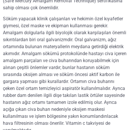
(Safe Mercury Amalgam Removal Technique) sertifikasına
sahip olması çok önemlidir.
Söküm yapacak klinik çalışanları ve hekimin özel kıyafetler
giymesi, özel maske ve ekipman kullanması gerekir.
Amalgam dolgularla ilgili biyolojik olarak karşılaşılan önemli
sıkıntılardan biri oral galvanizmdir. Oral galvanizm, ağız
ortamında bulunan materyallerin meydana getirdiği elektrik
akımıdır. Amalgam sökümü protokolünde hastayı civa içeren
amalgam parçaları ve civa buharından koruyabilmek için
alınan çeşitli önlemler vardır; bunlar hastanın söküm
sırasında oksijen alması ve söküm öncesi aktif karbon ile
gargara yapması gibi kurallardır. Ortamın civa buharını
çeken özel ortam temizleyici aspiratör kullanılmalıdır. Ayrıca
rubber dam denilen ilgili dişe takılan lastik örtüler sayesinde
hastanın ağız ortamı tamamen izole edilmiş olur. Ayrıca
açığa çıkan civa buharı nedeniyle oksijen maskesi
kullanılması ve işlem bölgesine yakın konumlandırılacak
hava filtresinin olması önerilir. Vitamin c takviyesi de